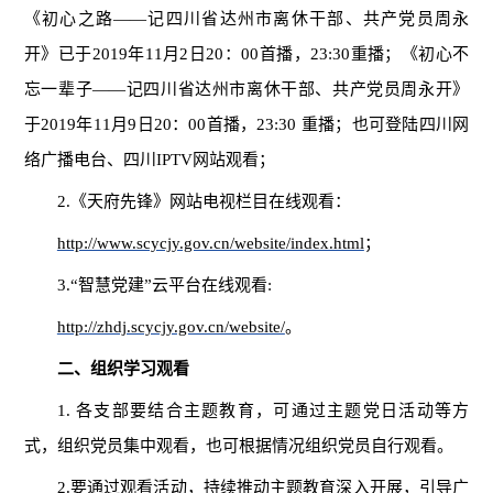
《初心之路——记四川省达州市离休干部、共产党员周永
开》已于
2019
年
11
月
2
日
20
：
00
首播，
23:30
重播；《初心不
忘一辈子——记四川省达州市离休干部、共产党员周永开》
于
2019
年
11
月
9
日
20
：
00
首播，
23:30
重播；也可登陆四川网
络广播电台、四川
IPTV
网站观看；
2.
《天府先锋》网站电视栏目在线观看：
http://www.scycjy.gov.cn/website/index.html
；
3.
“智慧党建”云平台在线观看
:
http://zhdj.scycjy.gov.cn/website/
。
二、组织学习观看
1.
各支部要结合主题教育，可通过主题党日活动等方
式，组织党员集中观看，也可根据情况组织党员自行观看。
2.
要通过观看活动，持续推动主题教育深入开展，引导广