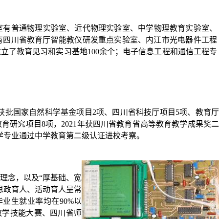
室有普通物理实验室、近代物理实验室、中学物理教育实验室、
有
四川省教育厅智能教仪研发重点实验室
、内江市
光电器件工程
建立了教育见习和实习基地
100
余个；电子信息工程和通信工程专
获批国家自然科学基金项目
2
项、四川省科技厅项目
5
项、教育
教育研究项目
8
项，
2021
年获四川省教育省高等教育教学成果奖
学专业通过中学教育第二级认证
进校考察
。
理念，以及
“
厚基
础、宽
思政育人、活动育人呈常
毕业生就业
率均在
90
%
以
教学技能大赛、四川省师