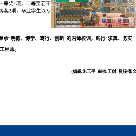
一等奖
1
项，二等奖
若干
等奖
2
项。毕业学生以专
承“明德、博学、笃行、创新”的内师校训，践行“求真、务实”
工程师。
(编辑
/
朱玉平
审核
/
王剑
复核/
张