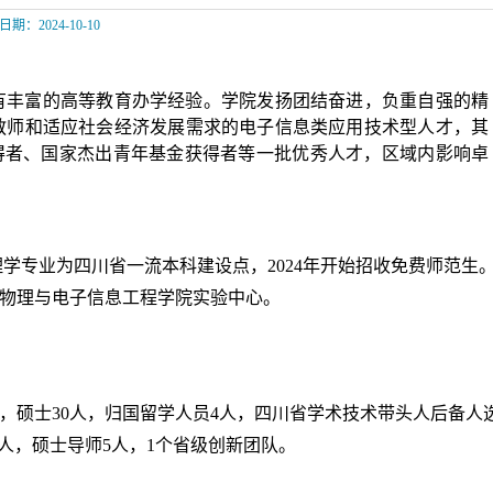
日期：2024-10-10
有丰富的高等教育办学经验。学院发扬团结奋进，负重自强的精
教师和适应社会经济发展需求的电子信息类应用技术型人才，其
得者、国家
杰出
青年基金获得者等
一批优秀人才，区域内影响卓
理学专业为四川省一流本科建设
点
，
2024
年开始招收免费师范生
物理与电子信息工程学院实验中心。
，硕士
30
人，归国留学人员
4
人，四川省学术技术带头人后备人
人，硕士导师
5
人，
1
个省级创新团队。