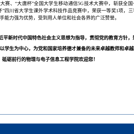
能大赛、
“
大唐杯
”
全国大学生移动通信
5G
技术大赛中，斩获全国
杯
”
四川省大学生课外学术科技作品竞赛中，荣获
一等奖
1
项，
三
手能力强为优势，受到用人单位和社会各界的广泛赞誉。
近平新时代中国特色社会主义思想为指导，贯彻党的教育方针，秉
以学生为中心，为党和国家培养德才兼备的未来卓越教师和卓越
、砥砺前行的物理与电子信息工程学院欢迎您！