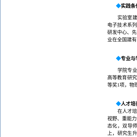
◆
实践条
实验室
电子技术系
研发中心
、先
业在全国建有
◆
专业与
学院专
高等教育研究
等奖
1
项，物
◆
人才培
在人才
视野、重能力
态化，双导
上，
研究生