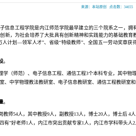
来源：本站原创
点击数：
34655
子信息工程学院是内江师范学院最早建立的三个院系之一，拥
拓创新，为社会培养了大批具有创新精神和实践能力的基础教育
万人计划
—
领军人才
”
、省级
“
特级教师
”
、全国五一劳
动奖章获
设
。
理学
（
师范）
、电子信息工程、通信工程
3
个本科专业，其中物
室、
中学物理教法教研室、
电子信息教研室、通信工程教研
室和
量
。
岗
教师
54
人，其中教授
9
人，副教授
13
人，博士
20
人，博士后
4
人
四有
”
好老师
1
人，内江市突出贡献专家
1
人，内江市学科带头人
2