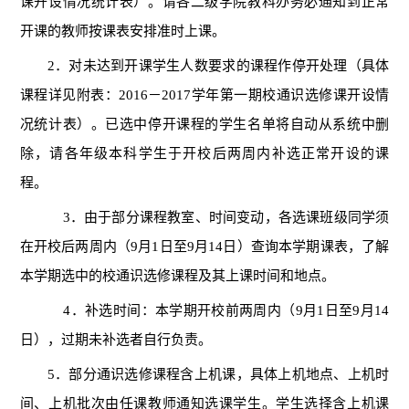
课开设情况统计表）。请各二级学院教科办务必通知到正常
开课的教师按课表安排准时上课。
2
．对未达到开课学生人数要求的课程作停开处理（具体
课程详见附表：
2016
－
2017
学年第一期校通识选修课开设情
况统计表）。已选中停开课程的学生名单将自动从系统中删
除，请各年级本科学生于开校后两周内补选正常开设的课
程。
3
．由于部分课程教室、时间变动，各选课班级同学须
在开校后两周内（
9
月
1
日至
9
月
14
日）查询本学期课表，了解
本学期选中的校通识选修课程及其上课时间和地点。
4
．补选时间：本学期开校前两周内（
9
月
1
日至
9
月
14
日），过期未补选者自行负责。
5
．
部
分通识选修课程含上机课，具体上机地点、上机时
间、上机批次由任课教师通知选课学生。学生选择含上机课