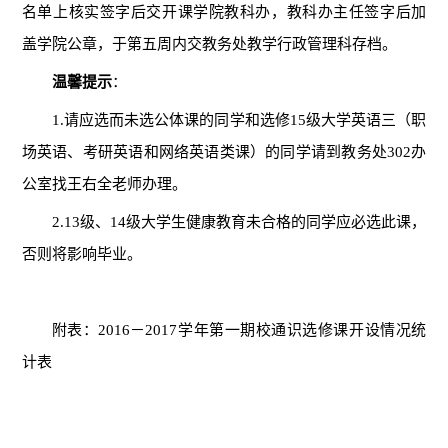
名单上核实签字后交开课学院教科办，教科办主任签字后加
盖学院公章，于第五周内交教务处教学行政管理科存档。
温馨提示
：
1.
请应选而未选公体课的同学和选修
15
级大学英语三（职
场英语、考研英语和网络英语类课）的同学请到教务处
302
办
公室找王右全老师办理。
2.13
级、
14
级大学生健康教育未合格的同学应必选此课，
否则将影响毕业。
附表：
2016
－
2017
学年第一期校通识选修课开设情况统
计表