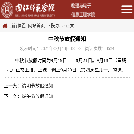
当前位置:
网站首页
->
院办
->
正文
中秋节放假通知
发表时间：2021年09月13日 00:00
阅读次数：
3534
中秋节放假时间为
9
月
19
日——
9
月
21
日。
9
月
18
日（星期
六）正常上班、上课，调上
9
月
20
日（第四周星期一）的课。
上一条：
清明节放假通知
下一条：
端午节放假通知