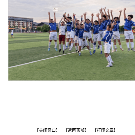
【关闭窗口】
【返回顶部】
【打印文章】