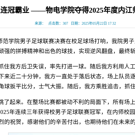
连冠霸业 ——物电学院夺得2025年度内
来源：
点击数：
307
日期：2025年05月22日 17:32
年度内江师范学院男子足球联赛决赛在校足球场打响，我院
顽强的拼搏精神和出色的球技，实现逆风翻盘，最终
抓住我方后卫失误，率先打进一球。随后我方利用人
下来近二十分钟，我方一直处于落后状态，场上队员
角球扳平比分，士气大振。随后，我方乘胜追击，抓
跳了起来。在整场比赛都被动不利的局面下，所有场
4年、2025年连续三年获得校男子足球联赛冠军，在内
烈的祝贺，感谢他们的辛苦付出，也期待他们在未来