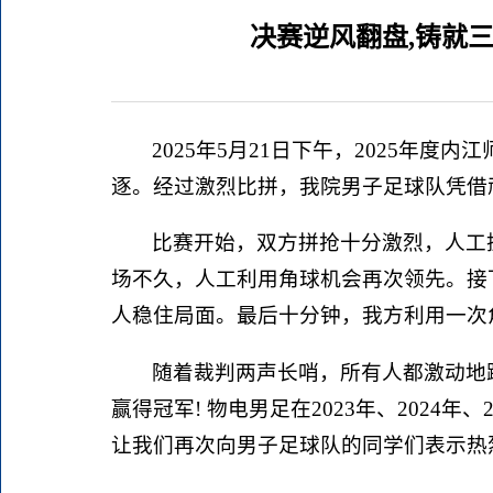
决赛逆风翻盘,铸就三
2025年5月21日下午，2025
逐。经过激烈比拼，我院男子足球队凭借
比赛开始，双方拼抢十分激烈，人工
场不久，人工利用角球机会再次领先。接
人稳住局面。最后十分钟，我方利用一次
随着裁判两声长哨，所有人都激动地
赢得冠军! 物电男足在2023年、202
让我们再次向男子足球队的同学们表示热