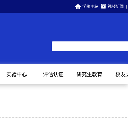
学校主站
视频新闻
|
实验中心
评估认证
研究生教育
校友